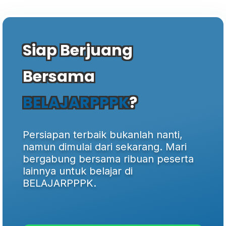
Siap Berjuang
Bersama
BELAJARPPPK
?
Persiapan terbaik bukanlah nanti,
namun dimulai dari sekarang. Mari
bergabung bersama ribuan peserta
lainnya untuk belajar di
BELAJARPPPK.