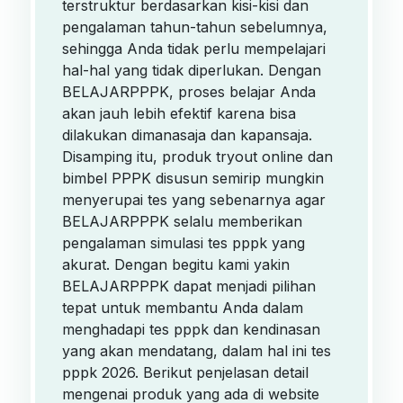
terstruktur berdasarkan kisi-kisi dan
pengalaman tahun-tahun sebelumnya,
sehingga Anda tidak perlu mempelajari
hal-hal yang tidak diperlukan. Dengan
BELAJARPPPK, proses belajar Anda
akan jauh lebih efektif karena bisa
dilakukan dimanasaja dan kapansaja.
Disamping itu, produk tryout online dan
bimbel PPPK disusun semirip mungkin
menyerupai tes yang sebenarnya agar
BELAJARPPPK selalu memberikan
pengalaman simulasi tes pppk yang
akurat. Dengan begitu kami yakin
BELAJARPPPK dapat menjadi pilihan
tepat untuk membantu Anda dalam
menghadapi tes pppk dan kendinasan
yang akan mendatang, dalam hal ini tes
pppk 2026. Berikut penjelasan detail
mengenai produk yang ada di website