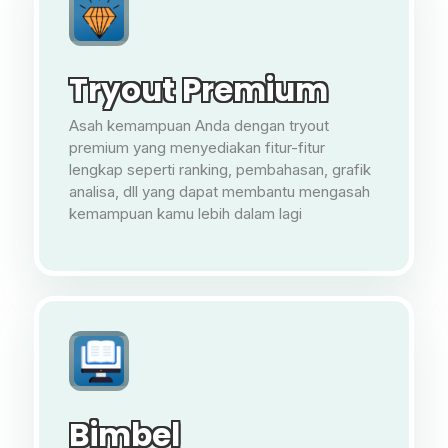
Tryout Premium
Asah kemampuan Anda dengan tryout
premium yang menyediakan fitur-fitur
lengkap seperti ranking, pembahasan, grafik
analisa, dll yang dapat membantu mengasah
kemampuan kamu lebih dalam lagi
Bimbel