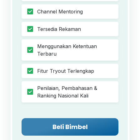
Channel Mentoring
Tersedia Rekaman
Menggunakan Ketentuan
Terbaru
Fitur Tryout Terlengkap
Penilaian, Pembahasan &
Ranking Nasional Kali
Beli Bimbel