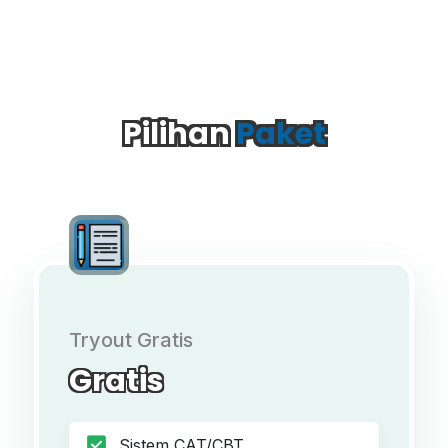
Pilihan
Paket
Tryout Gratis
Gratis
Sistem CAT/CBT