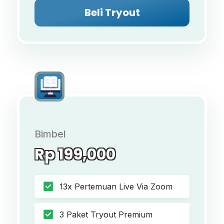
Beli Tryout
Bimbel
Rp 199,000
13x Pertemuan Live Via Zoom
3 Paket Tryout Premium