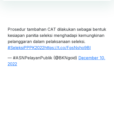
Prosedur tambahan CAT dilakukan sebagai bentuk
kesiapan panitia seleksi menghadapi kemungkinan
pelanggaran dalam pelaksanaan seleksi.
#SeleksiPPPK2022
https://t.co/FpsNsho9BI
— #ASNPelayanPublik (@BKNgoid)
December 10,
2022