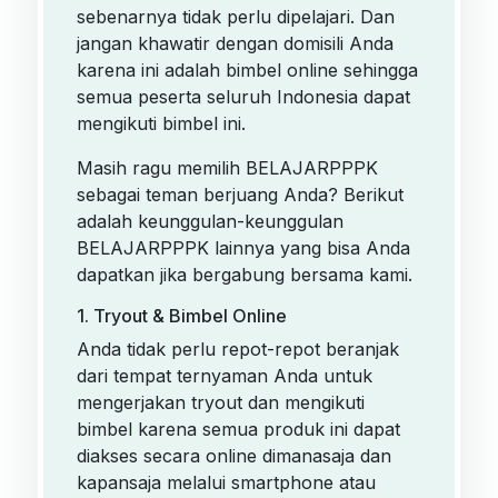
sebenarnya tidak perlu dipelajari. Dan
jangan khawatir dengan domisili Anda
karena ini adalah bimbel online sehingga
semua peserta seluruh Indonesia dapat
mengikuti bimbel ini.
Masih ragu memilih BELAJARPPPK
sebagai teman berjuang Anda? Berikut
adalah keunggulan-keunggulan
BELAJARPPPK lainnya yang bisa Anda
dapatkan jika bergabung bersama kami.
1. Tryout & Bimbel Online
Anda tidak perlu repot-repot beranjak
dari tempat ternyaman Anda untuk
mengerjakan tryout dan mengikuti
bimbel karena semua produk ini dapat
diakses secara online dimanasaja dan
kapansaja melalui smartphone atau